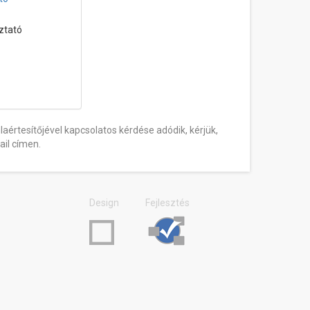
oztató
értesítőjével kapcsolatos kérdése adódik, kérjük,
il címen.
Design
Fejlesztés