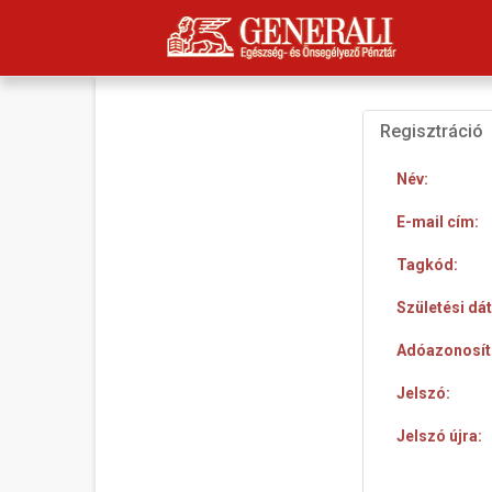
Regisztráció
Név:
E-mail cím:
Tagkód:
Születési dá
Adóazonosító
Jelszó:
Jelszó újra: