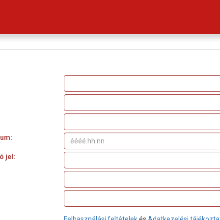
tum:
 jel:
Felhasználási feltételek
és
Adatkezelési tájékozta